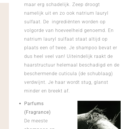
maar erg schadelijk. Zeep droogt
namelijk uit en zo ook natrium lauryl
sulfaat. De ingrediënten worden op
volgorde van hoeveelheid genoemd. En
natrium lauryl sulfaat staat altijd op
plaats een of twee. Je shampoo bevat er
dus heel veel van! Uiteindelijk raakt de
haarstructuur helemaal beschadigd en de
beschermende cuticula (de schublaag)
verdwijnt. Je haar wordt stug, glanst
minder en breekt af.
Parfums
(Fragrance)
De meeste