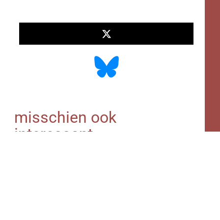
misschien ook
interessant
Bescherm je haar in de
zomer, UV conditioner
Iedereen weet dat zonnecrème
essentieel is bij zonnig weer, echter