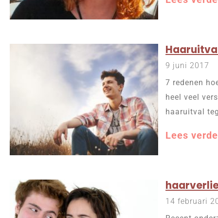
Haaruitval
9 juni 2017
7 redenen hoe
heel veel ver
haaruitval te
Lees verde
haarverli
14 februari 2