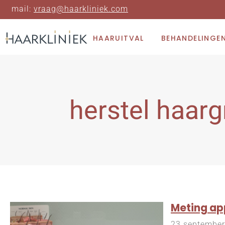
mail:
vraag@haarkliniek.com
HAARUITVAL
BEHANDELINGE
herstel haarg
Meting ap
23 septembe