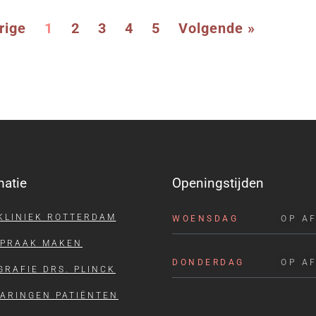
rige
1
2
3
4
5
Volgende »
matie
Openingstijden
KLINIEK ROTTERDAM
WOENSDAG
OP A
SPRAAK MAKEN
DONDERDAG
OP A
GRAFIE DRS. PLINCK
ARINGEN PATIËNTEN