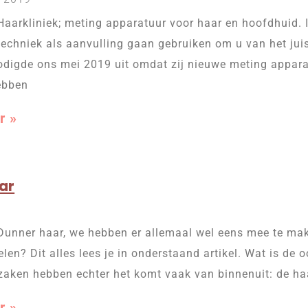
Haarkliniek; meting apparatuur voor haar en hoofdhuid. I
echniek als aanvulling gaan gebruiken om u van het jui
nodigde ons mei 2019 uit omdat zij nieuwe meting appar
ebben
r »
ar
Dunner haar, we hebben er allemaal wel eens mee te mak
elen? Dit alles lees je in onderstaand artikel. Wat is de
zaken hebben echter het komt vaak van binnenuit: de ha
r »