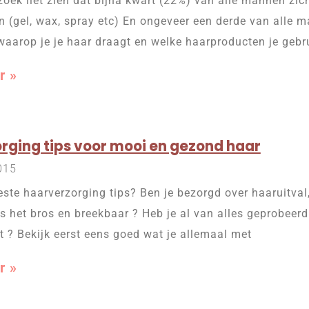
oek liet zien dat bijna kwart (22%) van alle mannen zi
 (gel, wax, spray etc) En ongeveer een derde van alle m
waarop je je haar draagt en welke haarproducten je gebrui
r »
rging tips voor mooi en gezond haar
015
este haarverzorging tips? Ben je bezorgd over haaruitval,
is het bros en breekbaar ? Heb je al van alles geprobeer
t ? Bekijk eerst eens goed wat je allemaal met
r »