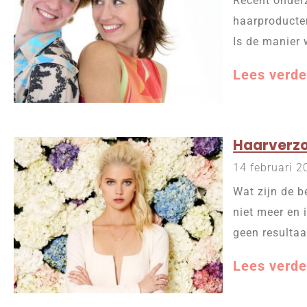
Recent onderz
haarproducten
Is de manier 
Lees verde
Haarverzo
14 februari 2
Wat zijn de b
niet meer en 
geen resultaa
Lees verde