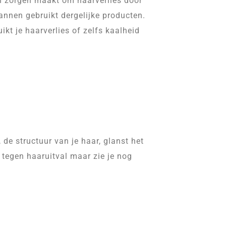
ch zorgen maakt om haarverlies door
annen gebruikt dergelijke producten.
kt je haarverlies of zelfs kaalheid
 de structuur van je haar, glanst het
d tegen haaruitval maar zie je nog