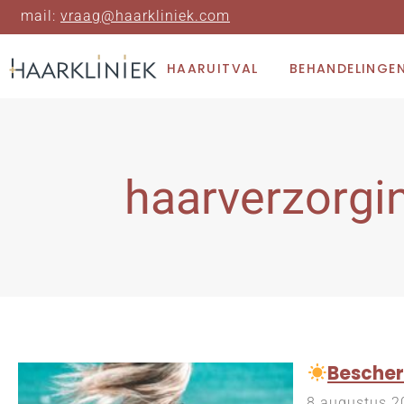
mail:
vraag@haarkliniek.com
HAARUITVAL
BEHANDELINGE
haarverzorgi
Bescher
8 augustus 2