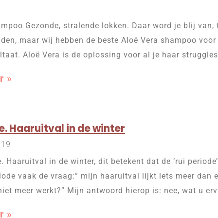
mpoo Gezonde, stralende lokken. Daar word je blij van, t
inden, maar wij hebben de beste Aloë Vera shampoo voor
taat. Aloë Vera is de oplossing voor al je haar struggl
r »
e. Haaruitval in de winter
019
. Haaruitval in de winter, dit betekent dat de ‘rui periode
riode vaak de vraag:” mijn haaruitval lijkt iets meer dan 
iet meer werkt?” Mijn antwoord hierop is: nee, wat u erv
r »