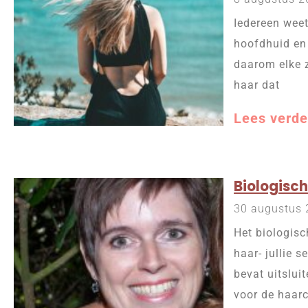
Iedereen weet
hoofdhuid en 
daarom elke 
haar dat
Lees verde
Biologisc
30 augustus
Het biologisc
haar- jullie 
bevat uitslui
voor de haarc