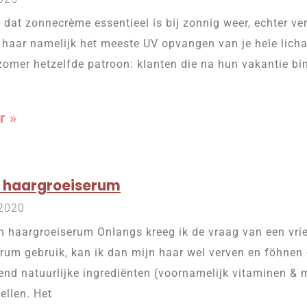
 dat zonnecrème essentieel is bij zonnig weer, echter verg
haar namelijk het meeste UV opvangen van je hele licha
zomer hetzelfde patroon: klanten die na hun vakantie 
r »
h haargroeiserum
 2020
h haargroeiserum Onlangs kreeg ik de vraag van een vrie
serum gebruik, kan ik dan mijn haar wel verven en föhnen
tend natuurlijke ingrediënten (voornamelijk vitaminen &
ellen. Het