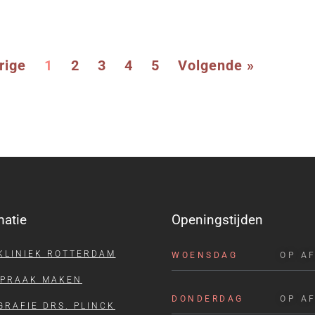
rige
1
2
3
4
5
Volgende »
matie
Openingstijden
KLINIEK ROTTERDAM
WOENSDAG
OP A
SPRAAK MAKEN
DONDERDAG
OP A
GRAFIE DRS. PLINCK