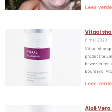
Lees verde
Vitaal sh
6 mei 2020
Vitaal shampo
product te v
bewezen resul
boordevol vi
Lees verde
Aloë Ver