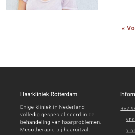
« Vo
Haarkliniek Rotterdam
Infor
Enige kliniek in Nederland
HAAR
volledig gespecialiseerd in de
AF
behandeling van haarproblemen.
Mesotherapie bij haaruitval,
BIO