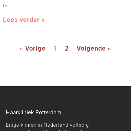
te
Lees verder »
« Vorige
1
2
Volgende »
Haarkliniek Rotterdam
Enige kliniek in Nederland volledig