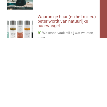
Waarom je haar (en het milieu)
beter wordt van natuurlijke
haarwasgel
We staan vaak stil bij wat we eten,
maar
Haaruitval in het najaar
Een mens heeft gemiddeld 100.000-
150.000 haarfollikels op het hoofd.
Elke
Haaruitval in de lente.
Haaruitval in de lente. In de lente krijg
ik altijd