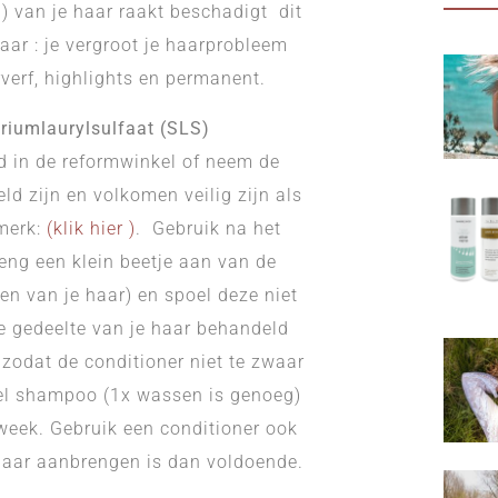
) van je haar raakt beschadigt dit
haar : je vergroot je haarprobleem
verf, highlights en permanent.
riumlaurylsulfaat (SLS)
d in de reformwinkel of neem de
d zijn en volkomen veilig zijn als
rmerk:
(klik hier
)
. Gebruik na het
eng een klein beetje aan van de
en van je haar) en spoel deze niet
te gedeelte van je haar behandeld
 zodat de conditioner niet te zwaar
veel shampoo (1x wassen is genoeg)
 week. Gebruik een conditioner ook
 haar aanbrengen is dan voldoende.