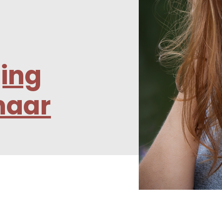
ging
 haar