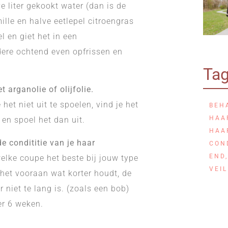
e liter gekookt water (dan is de
mille en halve eetlepel citroengras
l en giet het in een
edere ochtend even opfrissen en
Ta
 arganolie of olijfolie.
het niet uit te spoelen, vind je het
BEH
HAA
 en spoel het dan uit.
HAA
e condititie van je haar
CON
END
elke coupe het beste bij jouw type
VEI
e het vooraan wat korter houdt, de
r niet te lang is. (zoals een bob)
er 6 weken.
ijn haar.