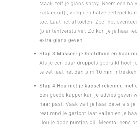
Maak zelf je glans spray. Neem een halv
kalk er uit) , voeg een halve eetlepel ka
toe. Laat het afkoelen. Zeef het eventuee
(planten)verstuiver. Zo kun je je haar i
extra glans geven.
Stap 3 Masseer je hoofdhuid en haar met
Als je een paar druppels gebruikt hoef je 
te vet laat het dan plm 10 min intrekken
Stap 4 Hou met je kapsel rekening met d
Een goede kapper kan je advies geven w
haar past. Vaak valt je haar beter als j
rest rond je gezicht laat vallen en je haa
Hou je dode puntjes bij. Meestal eens p
Succes met je verzorging droog en f