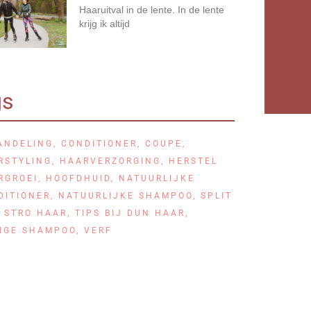
Haaruitval in de lente. In de lente
krijg ik altijd
gs
ANDELING
,
CONDITIONER
,
COUPE
,
RSTYLING
,
HAARVERZORGING
,
HERSTEL
RGROEI
,
HOOFDHUID
,
NATUURLIJKE
DITIONER
,
NATUURLIJKE SHAMPOO
,
SPLIT
,
STRO HAAR
,
TIPS BIJ DUN HAAR
,
LIGE SHAMPOO
,
VERF