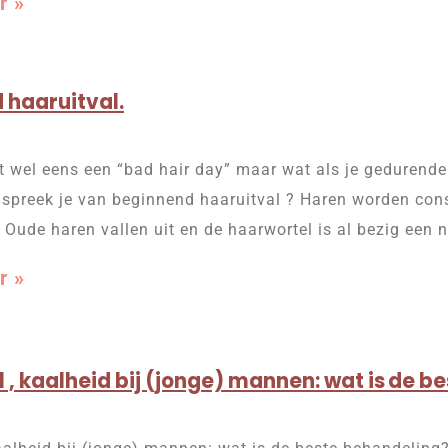
r »
 haaruitval.
t wel eens een “bad hair day” maar wat als je gedurende 
spreek je van beginnend haaruitval ? Haren worden const
. Oude haren vallen uit en de haarwortel is al bezig een 
r »
 , kaalheid bij (jonge) mannen: wat is de b