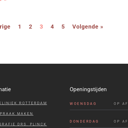
rige
1
2
3
4
5
Volgende »
matie
Openingstijden
KLINIEK ROTTERDAM
WOENSDAG
OP A
SPRAAK MAKEN
DONDERDAG
OP A
GRAFIE DRS. PLINCK