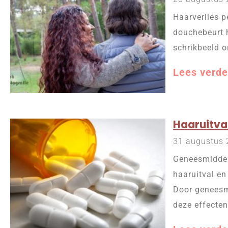
Haarverlies pe
douchebeurt h
schrikbeeld o
Lees verde
Haaruitva
31 augustus
Geneesmiddel
haaruitval en
Door geneesmi
deze effecten