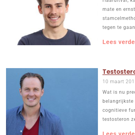
Haaruitval, k
mate en ernst
stamcelmetho
tegen te gaa
Lees verde
Testostero
10 maart 20
Wat is nu pre
belangrijkste
cognitieve fu
testosteron ze
Lees verde