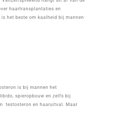
? Vanzelfsprekend hangt dit af van de
over haartransplantaties en
is het beste om kaalheid bij mannen
osteron is bij mannen het
libido, spieropbouw en zelfs bij
en testosteron en haaruitval. Maar