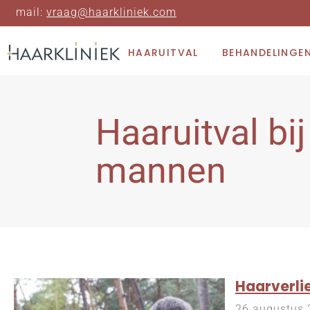
mail:
vraag@haarkliniek.com
HAARUITVAL
BEHANDELINGE
Haaruitval bij
mannen
Haarverlie
26 augustus