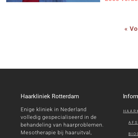
« Vo
Haarkliniek Rotterdam
Infor
Enige kliniek in Nederland
HAAR
volledig gespecialiseerd in de
AF
behandeling van haarproblemen.
Mesotherapie bij haaruitval,
BIO