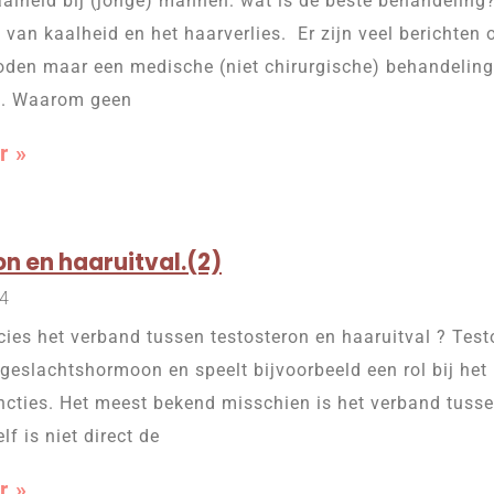
aalheid bij (jonge) mannen: wat is de beste behandeling
 van kaalheid en het haarverlies. Er zijn veel berichten 
den maar een medische (niet chirurgische) behandeling 
n. Waarom geen
r »
n en haaruitval.(2)
14
cies het verband tussen testosteron en haaruitval ? Test
 geslachtshormoon en speelt bijvoorbeeld een rol bij het 
ncties. Het meest bekend misschien is het verband tuss
lf is niet direct de
r »