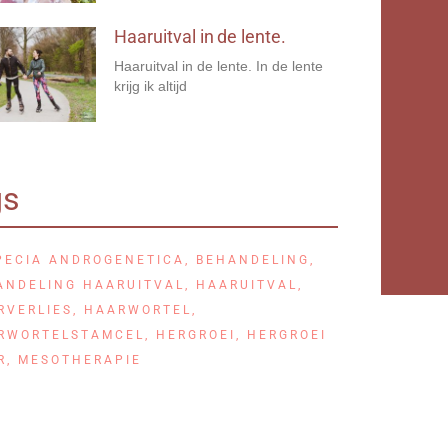
Haaruitval in de lente.
Haaruitval in de lente. In de lente
krijg ik altijd
gs
PECIA ANDROGENETICA
,
BEHANDELING
,
ANDELING HAARUITVAL
,
HAARUITVAL
,
RVERLIES
,
HAARWORTEL
,
RWORTELSTAMCEL
,
HERGROEI
,
HERGROEI
R
,
MESOTHERAPIE