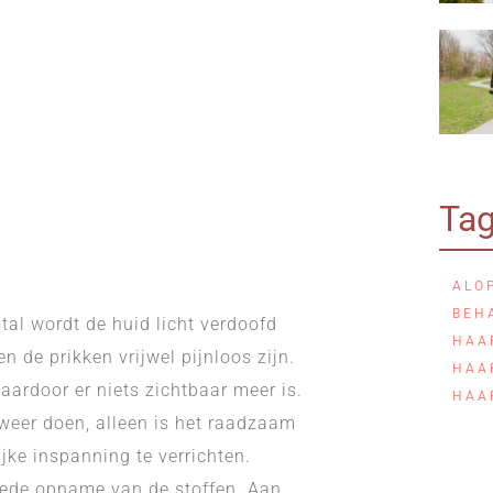
Ta
ALO
BEH
al wordt de huid licht verdoofd
HAA
 de prikken vrijwel pijnloos zijn.
HAA
ardoor er niets zichtbaar meer is.
HAA
 weer doen, alleen is het raadzaam
ijke inspanning te verrichten.
oede opname van de stoffen. Aan