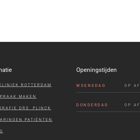
matie
Openingstijden
KLINIEK ROTTERDAM
WOENSDAG
OP A
SPRAAK MAKEN
DONDERDAG
OP A
GRAFIE DRS. PLINCK
ARINGEN PATIËNTEN
G