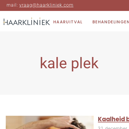
mail:
vraag@haarkliniek.com
HAARUITVAL
BEHANDELINGE
kale plek
Kaalheid 
31 december