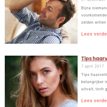
Bijna niemand
voorkomende (
zelden willen
Lees verde
Tips haarv
7 april 2017
Tips haarverl
belangrijker i
uitvalt, toch
Lees verde