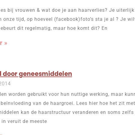
ies bij vrouwen & wat doe je aan haarverlies? Je uiterlij
n onze tijd, op hoeveel (facebook)foto’s sta je al ? Je wilt
 gebeurt dit regelmatig, maar hoe komt dit? En
r »
l door geneesmiddelen
 2014
en worden gebruikt voor hun nuttige werking, maar kun
 beïnvloeding van de haargroei. Lees hier hoe het zit m
ddelen kan de haarstructuur veranderen en soms zelfs d
 in veruit de meeste