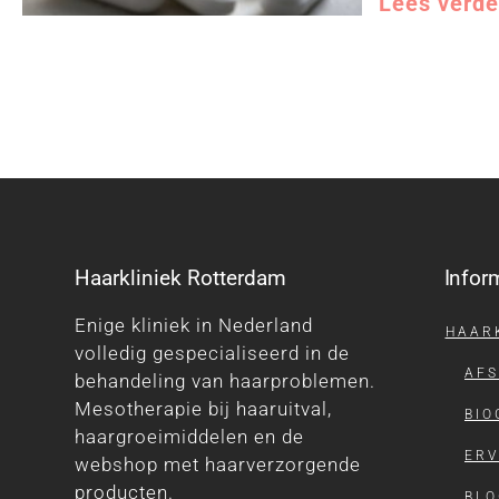
Lees verde
Haarkliniek Rotterdam
Infor
Enige kliniek in Nederland
HAAR
volledig gespecialiseerd in de
AF
behandeling van haarproblemen.
Mesotherapie bij haaruitval,
BIO
haargroeimiddelen en de
ERV
webshop met haarverzorgende
producten.
BLO