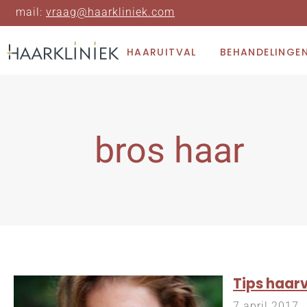
mail:
vraag@haarkliniek.com
HAARUITVAL
BEHANDELINGE
bros haar
Tips haarv
7 april 2017