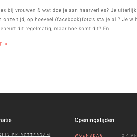
ies bij vrouwen & wat doe je aan haarverlies? Je uiterlij
n onze tijd, op hoeveel (facebook)foto’s sta je al ? Je wilt
 gebeurt dit regelmatig, maar hoe komt dit? En
r »
matie
Openingstijden
KLINIEK ROTTERDAM
WOENSDAG
OP A