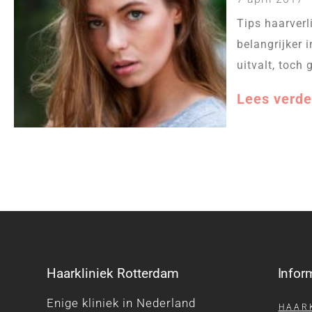
Tips haarverl
belangrijker i
uitvalt, toch
Lees verde
Haarkliniek Rotterdam
Infor
Enige kliniek in Nederland
HAAR