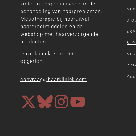
volledig gespecialiseerd in de
AF
behandeling van haarproblemen.
Mesotherapie bij haaruitval,
BIO
haargroeimiddelen en de
ERV
webshop met haarverzorgende
producten.
BLO
Onze kliniek is in 1990
AL
opgericht.
PRI
VEE
aanvraag@haarkliniek.com