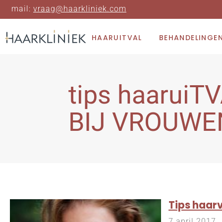
mail:
vraag@haarkliniek.com
HAARUITVAL
BEHANDELINGE
tips haaruiT
BIJ VROUWE
Tips haarv
7 april 2017