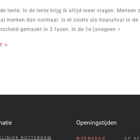
 de lente. In de lente krijg ik altijd meer vragen. Mensen
al merken dan normaal. Is er zoiets als haaruitval in de 
rscheid gemaakt in 3 fasen. In de 1e (anageen =
r »
matie
Openingstijden
KLINIEK ROTTERDAM
WOENSDAG
OP A