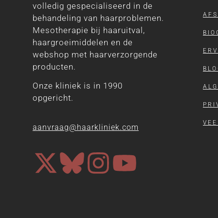
volledig gespecialiseerd in de
AF
behandeling van haarproblemen.
Mesotherapie bij haaruitval,
BIO
haargroeimiddelen en de
ERV
webshop met haarverzorgende
producten.
BLO
Onze kliniek is in 1990
AL
opgericht.
PRI
VEE
aanvraag@haarkliniek.com