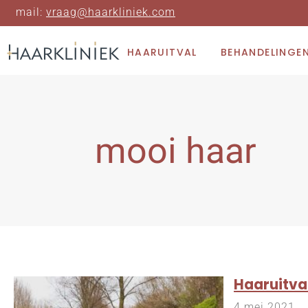
mail:
vraag@haarkliniek.com
HAARUITVAL
BEHANDELINGE
mooi haar
Haaruitval
4 mei 2021