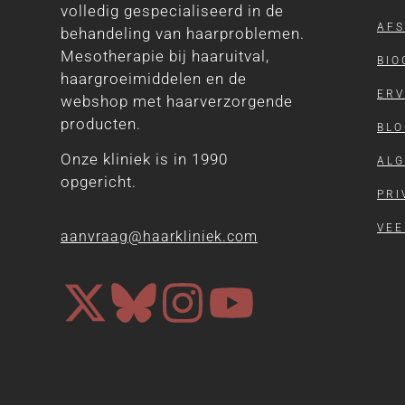
volledig gespecialiseerd in de
AF
behandeling van haarproblemen.
Mesotherapie bij haaruitval,
BIO
haargroeimiddelen en de
ERV
webshop met haarverzorgende
producten.
BLO
Onze kliniek is in 1990
AL
opgericht.
PRI
VEE
aanvraag@haarkliniek.com