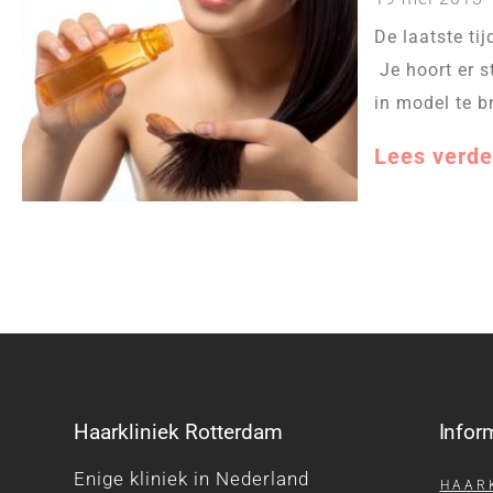
De laatste ti
Je hoort er s
in model te b
Lees verde
Haarkliniek Rotterdam
Infor
Enige kliniek in Nederland
HAAR