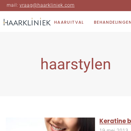
mail:
vraag@haarkliniek.com
HAARUITVAL
BEHANDELINGE
haarstylen
Keratine b
19 mei 2013