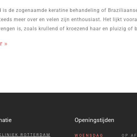
jd is de zogenaamde keratine behandeling of Braziliaan
teeds meer over en velen zijn enthousiast. Het lijkt voor
rengen is, zoals krullend of kroezend haar en pluizig of
r »
matie
Openingstijden
KLINIEK ROTTERDAM
WOENSDAG
OP A