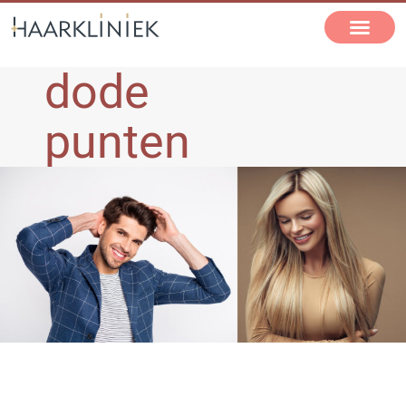
dode
punten