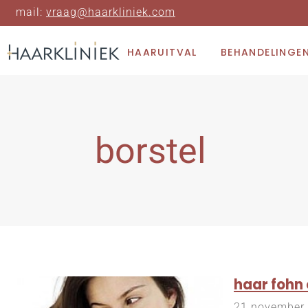
mail:
vraag@haarkliniek.com
HAARUITVAL
BEHANDELINGE
borstel
haar fohn 
21 november