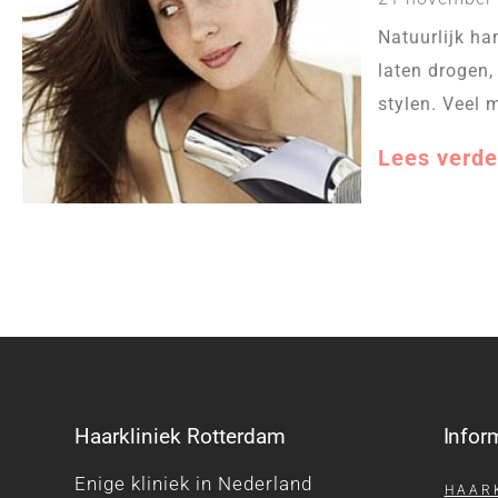
Natuurlijk ha
laten drogen,
stylen. Veel 
Lees verde
Haarkliniek Rotterdam
Infor
Enige kliniek in Nederland
HAAR