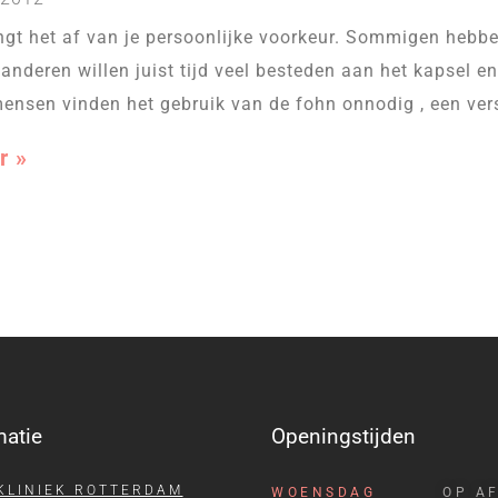
ngt het af van je persoonlijke voorkeur. Sommigen hebben
 anderen willen juist tijd veel besteden aan het kapsel 
mensen vinden het gebruik van de fohn onnodig , een vers
r »
matie
Openingstijden
KLINIEK ROTTERDAM
WOENSDAG
OP A