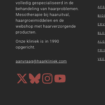
volledig gespecialiseerd in de
AF
behandeling van haarproblemen.
Mesotherapie bij haaruitval,
BIO
haargroeimiddelen en de
ERV
webshop met haarverzorgende
producten.
BLO
Onze kliniek is in 1990
AL
opgericht.
PRI
VEE
aanvraag@haarkliniek.com